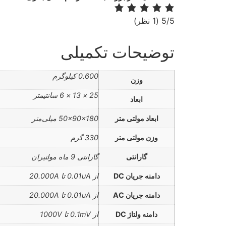
‫5/5
‫(1 نظر)
توضیحات تکمیلی
0.600 کیلوگرم
وزن
25 × 13 × 6 سانتیمتر
ابعاد
ابعاد مولتی متر
50x90x180 میلی‌متر
وزن مولتی متر
330 گرم
گارانتی
گارانتی 9 ماه مولتیران
دامنه جریان DC
از 0.01uA تا 20.000A
دامنه جریان AC
از 0.01uA تا 20.000A
دامنه ولتاژ DC
از 0.1mV تا 1000V