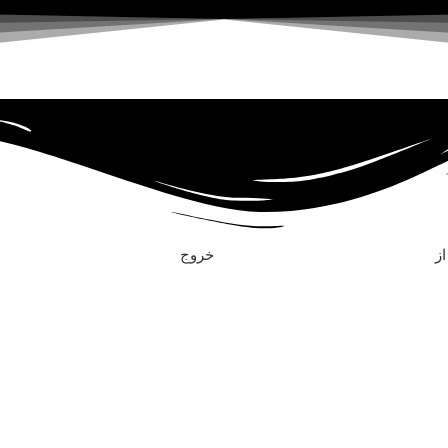
ز
خروج