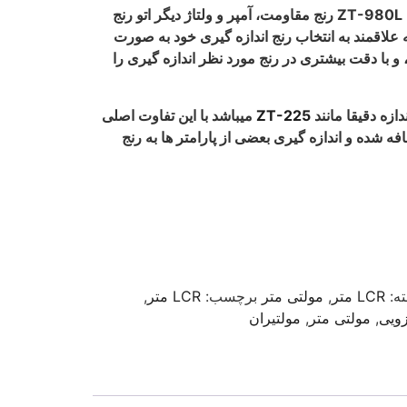
در مولتی متر و سلف سنج مدل ZT-980L رنج مقاومت، آمپر و ولتاژ دیگر اتو رنج
که علاقمند به انتخاب رنج اندازه گیری خود به صورت
 با دقت بیشتری در رنج مورد نظر اندازه گیری را
ZT-225
میباشد با این تفاوت اصلی
دازه گیری سلف و hFE اضافه شده و اندازه گیری بعضی از پارامتر ها به رنج
ه:
LCR متر
,
مولتی متر
برچسب:
LCR متر
,
ویی
,
مولتی متر
,
مولتیران