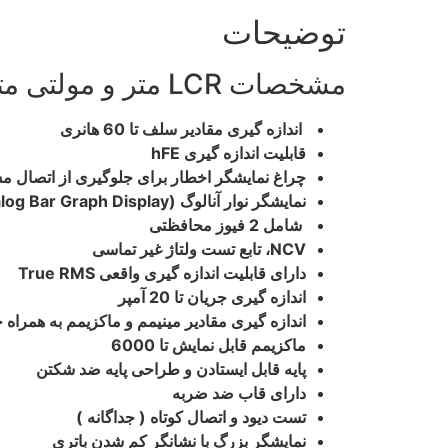
توضیحات
مشخصات LCR متر و مولتی متر زویی ZOYI مدل ZT-980L :
اندازه گیری مقادیر سلف تا 60 هانری
قابلیت اندازه گیری hFE
چراغ نمایشگر اخطار برای جلوگیری از اتصال مست
نمایشگر نوار آنالوگ (Analog Bar Graph Display)
شامل 2 فیوز محافظتی
NCV
، تابع تست ولتاژ غیر تماسی
دارای قابلیت اندازه گیری واقعی
True RMS
اندازه گیری جریان تا 20 آمپر
اندازه گیری مقادیر مینیمم و ماکزیمم به همراه
ماکزیمم قابل نمایش تا 6000
پایه قابل ایستادن و طراحی پایه ضد شکتن
دارای قاب ضد ضربه
تست دیود و اتصال کوتاه
( جداگانه )
نمایشگر بزرگ با نشانگر کم شدن باتری