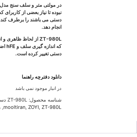
نبوده تا نیاز بعضی از کاربرای 
دستی می باشند را برطرف کند، و
انجام دهد.
ZT-980L از لحاظ ظاهری و اندازه دقیقا مانند
که ان
دستی تغییر کرده است.
دانلود دفترچه
راهنما
در انبار موجود نمی باشد
شناسه محصول:
ZT-980L
دست
ZT-980L
,
ZOYI
,
mooltiran
,
ز