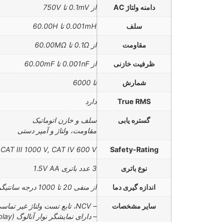
دامنه ولتاژ AC
از 0.1mV تا 750V
سلف
0.001mH تا 60.00H
مقاومت
از 0.1Ω تا 60.00MΩ
ظرفیت خازنی
از 0.001nF تا 60.00mF
شمارش
تا 6000
True RMS
دارد
گستره یابی
سلف و خازن اتوماتیک
مقاومت، ولتاژ و آمپر دستی
CAT III 1000 V, CAT IV 600 V
Safety-Rating
نوع باتری
3 عدد باتری 1.5V AA
اندازه گیری دما
از منفی 20 تا 1000 درجه سانتیگراد
سایر مشخصات
– NCV، تابع تست ولتاژ غیر تماسی
– دارای نمایشگر نوار آنالوگ (Analog Bar Graph Display)