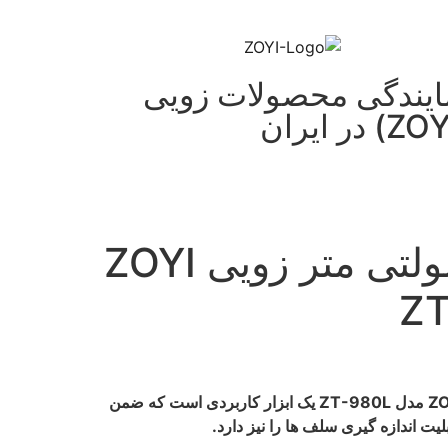
ایندگی محصولات زویی
LCR متر و مولتی متر زویی ZOYI
LCR متر و مولتی متر زویی ZOYI مدل ZT-980L یک ابزار کاربردی است که ضمن
لیت اندازه گیری سلف ها را نیز دارد.