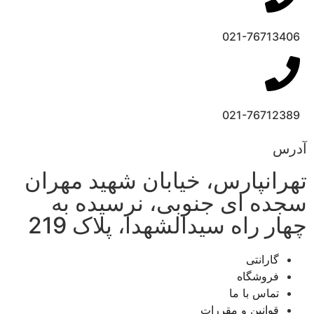
021-76713406
021-76712389
آدرس
تهرانپارس، خیابان شهید مهران
سجده ای جنوبی، نرسیده به
چهار راه سیدالشهدا، پلاک 219
گارانتی
فروشگاه
تماس با ما
قوانین و مقررات