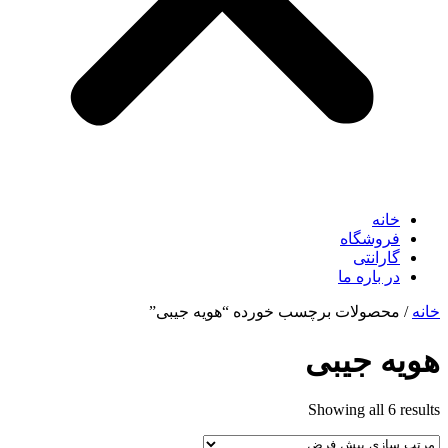
خانه
فروشگاه
گارانتی
در باره ما
خانه
/ محصولات برچسب خورده “هویه جیبی”
هویه جیبی
Showing all 6 results