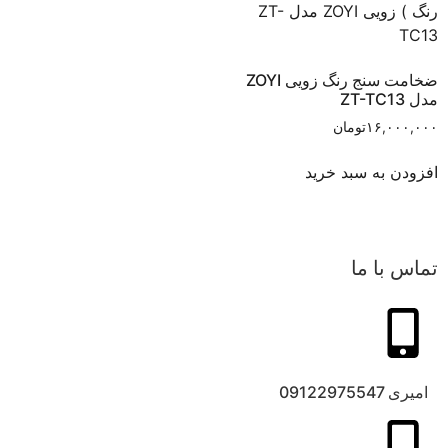
ضخامت سنج رنگ زویی ZOYI
مدل ZT-TC13
۱۶,۰۰۰,۰۰۰
تومان
افزودن به سبد خرید
تماس با ما
امیری 09122975547