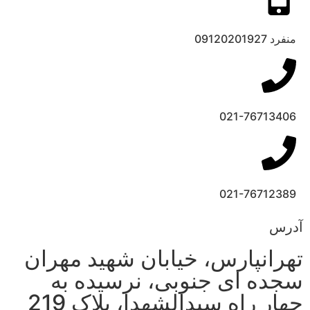
منفرد 09120201927
021-76713406
021-76712389
آدرس
تهرانپارس، خیابان شهید مهران
سجده ای جنوبی، نرسیده به
چهار راه سیدالشهدا، پلاک 219