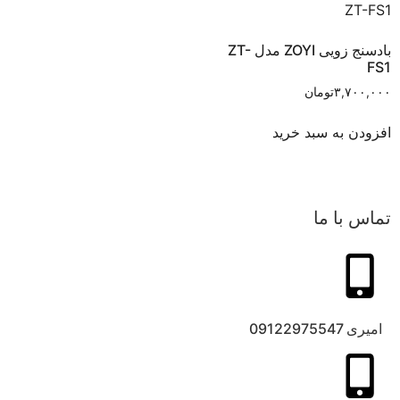
بادسنج زویی ZOYI مدل ZT-
FS1
۳,۷۰۰,۰۰۰
تومان
افزودن به سبد خرید
تماس با ما
امیری 09122975547