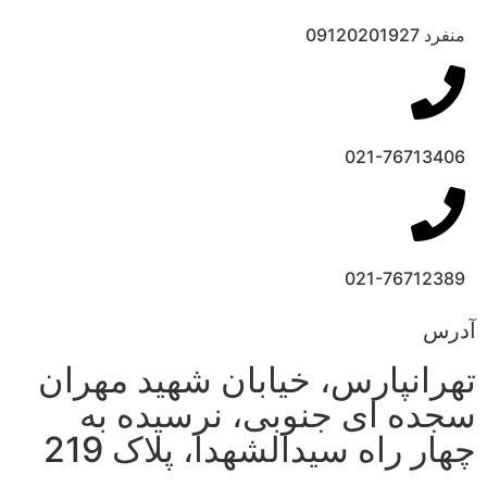
منفرد 09120201927
021-76713406
021-76712389
آدرس
تهرانپارس، خیابان شهید مهران
سجده ای جنوبی، نرسیده به
چهار راه سیدالشهدا، پلاک 219