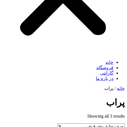
خانه
فروشگاه
گارانتی
در باره ما
خانه
/ پراب
پراب
Showing all 3 results